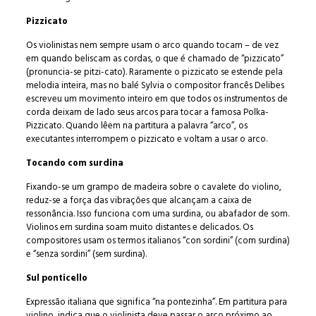
Pizzicato
Os violinistas nem sempre usam o arco quando tocam – de vez
em quando beliscam as cordas, o que é chamado de “pizzicato”
(pronuncia-se pitzi-cato). Raramente o pizzicato se estende pela
melodia inteira, mas no balé Sylvia o compositor francês Delibes
escreveu um movimento inteiro em que todos os instrumentos de
corda deixam de lado seus arcos para tocar a famosa Polka-
Pizzicato. Quando lêem na partitura a palavra “arco”, os
executantes interrompem o pizzicato e voltam a usar o arco.
Tocando com surdina
Fixando-se um grampo de madeira sobre o cavalete do violino,
reduz-se a força das vibrações que alcançam a caixa de
ressonância. Isso funciona com uma surdina, ou abafador de som.
Violinos em surdina soam muito distantes e delicados. Os
compositores usam os termos italianos “con sordini” (com surdina)
e “senza sordini” (sem surdina).
Sul ponticello
Expressão italiana que significa “na pontezinha”. Em partitura para
violino, indica que o violinista deve passar o arco próximo ao