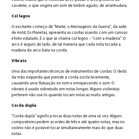
cavalete, o que origina um som de timbre agudo, de arranhudura.
Col legno
O excitante começo de “Marte, o Mensageiro da Guerra”, da suíte
de Holst Os Planetas, apresenta as cordas soando com um curioso
efeito estalado. É o que se chama col legno – “com a madeira”. O
arco é seguro de lado, de tal maneira que cada nota tocada a
madeira do arco bata na corda.
Vibrato
Uma das importantes técnicas de instrumentos de cordas. O dedo
da mão esquerda que prende a corda oscila levemente,
causando uma flutuação no tom e enriquecendo o som. O
vibrato é usado sobretudo em notas longas. Alguns violinistas
preferem não usá-lo quando tocam músicas muito antigas.
Corda dupla
“Corda dupla” significa tocar duas notas de uma só vez. Alguns
compositores pedem acordes de três e até quatro notas, mas no
violino não é possível tocar simultaneamente mais do que duas
notas.