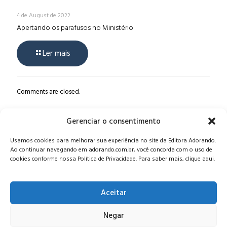
4 de August de 2022
Apertando os parafusos no Ministério
Ler mais
Comments are closed.
Gerenciar o consentimento
Alameda Oscar Niemeyer, 1033 – 7º Andar - Portaria 04, Vila da
Usamos cookies para melhorar sua experiência no site da Editora Adorando.
Serra - Nova Lima/MG, CEP: 34006-065 - MG
Ao continuar navegando em adorando.com.br, você concorda com o uso de
CONTATO:
editora@adorando.com.br
cookies conforme nossa Política de Privacidade. Para saber mais, clique aqui.
Aceitar
Negar
© Editora Adorando 2026. Todos os direitos reservados.