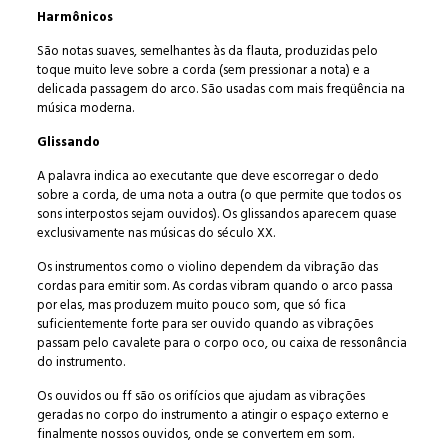
Harmônicos
São notas suaves, semelhantes às da flauta, produzidas pelo
toque muito leve sobre a corda (sem pressionar a nota) e a
delicada passagem do arco. São usadas com mais freqüência na
música moderna.
Glissando
A palavra indica ao executante que deve escorregar o dedo
sobre a corda, de uma nota a outra (o que permite que todos os
sons interpostos sejam ouvidos). Os glissandos aparecem quase
exclusivamente nas músicas do século XX.
Os instrumentos como o violino dependem da vibração das
cordas para emitir som. As cordas vibram quando o arco passa
por elas, mas produzem muito pouco som, que só fica
suficientemente forte para ser ouvido quando as vibrações
passam pelo cavalete para o corpo oco, ou caixa de ressonância
do instrumento.
Os ouvidos ou ff são os orifícios que ajudam as vibrações
geradas no corpo do instrumento a atingir o espaço externo e
finalmente nossos ouvidos, onde se convertem em som.