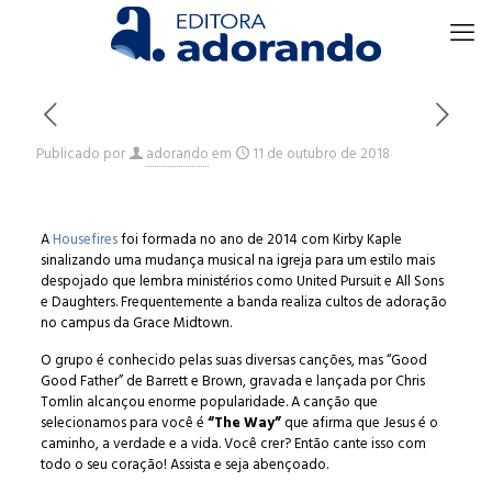
Publicado por
adorando
em
11 de outubro de 2018
A
Housefires
foi formada no ano de 2014 com Kirby Kaple
sinalizando uma mudança musical na igreja para um estilo mais
despojado que lembra ministérios como United Pursuit e All Sons
e Daughters. Frequentemente a banda realiza cultos de adoração
no campus da Grace Midtown.
O grupo é conhecido pelas suas diversas canções, mas “Good
Good Father” de Barrett e Brown, gravada e lançada por Chris
Tomlin alcançou enorme popularidade. A canção que
selecionamos para você é
“The Way”
que afirma que Jesus é o
caminho, a verdade e a vida. Você crer? Então cante isso com
todo o seu coração! Assista e seja abençoado.