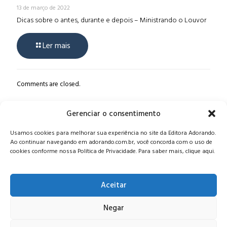
13 de março de 2022
Dicas sobre o antes, durante e depois – Ministrando o Louvor
Ler mais
Comments are closed.
Gerenciar o consentimento
Alameda Oscar Niemeyer, 1033 – 7º Andar - Portaria 04, Vila da
Usamos cookies para melhorar sua experiência no site da Editora Adorando.
Serra - Nova Lima/MG, CEP: 34006-065 - MG
Ao continuar navegando em adorando.com.br, você concorda com o uso de
CONTATO:
editora@adorando.com.br
cookies conforme nossa Política de Privacidade. Para saber mais, clique aqui.
Aceitar
Negar
© Editora Adorando 2026. Todos os direitos reservados.