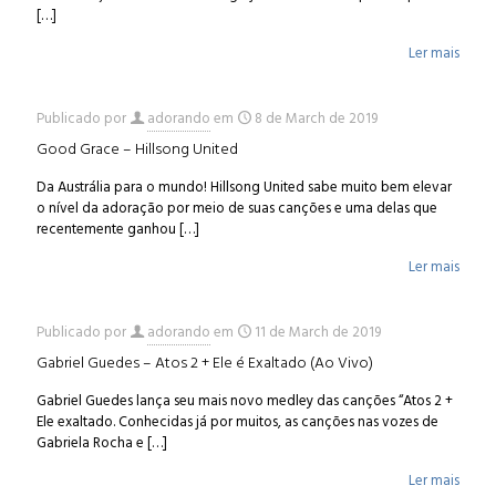
[…]
Ler mais
Publicado por
adorando
em
8 de March de 2019
Good Grace – Hillsong United
Da Austrália para o mundo! Hillsong United sabe muito bem elevar
o nível da adoração por meio de suas canções e uma delas que
recentemente ganhou
[…]
Ler mais
Publicado por
adorando
em
11 de March de 2019
Gabriel Guedes – Atos 2 + Ele é Exaltado (Ao Vivo)
Gabriel Guedes lança seu mais novo medley das canções “Atos 2 +
Ele exaltado. Conhecidas já por muitos, as canções nas vozes de
Gabriela Rocha e
[…]
Ler mais