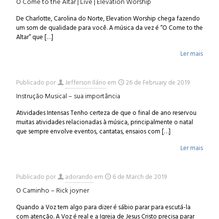
O Come to the Altar | Live | Elevation Worship
De Charlotte, Carolina do Norte, Elevation Worship chega fazendo
um som de qualidade para você. A música da vez é “O Come to the
Altar” que
[…]
Ler mais
Publicado por
Jefferson Ilário
em
26 de February de 2019
Instrução Musical – sua importância
Atividades Intensas Tenho certeza de que o final de ano reservou
muitas atividades relacionadas à música, principalmente o natal
que sempre envolve eventos, cantatas, ensaios com
[…]
Ler mais
Publicado por
adorando
em
6 de March de 2019
O Caminho – Rick joyner
Quando a Voz tem algo para dizer é sábio parar para escutá-la
com atenção. A Voz é real e a Igreja de Jesus Cristo precisa parar