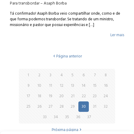
Para transbordar – Asaph Borba
Tá confirmado! Asaph Borba veio compartilhar onde, como e de
que forma podemos transbordar. Se tratando de um ministro,
missionário e pastor que possui experiências e
[…]
Ler mais
Página anterior
1
2
3
4
5
6
7
8
9
10
11
12
13
14
15
16
17
18
19
20
21
22
23
24
25
26
27
28
29
30
31
32
33
34
35
36
37
Próxima página