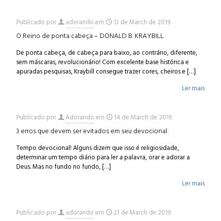
Publicado por
adorando
em
13 de March de 2019
O Reino de ponta cabeça – DONALD B. KRAYBILL
De ponta cabeça, de cabeça para baixo, ao contrário, diferente,
sem máscaras, revolucionário! Com excelente base histórica e
apuradas pesquisas, Kraybill consegue trazer cores, cheiros e
[…]
Ler mais
Publicado por
Adorando
em
14 de March de 2019
3 erros que devem ser evitados em seu devocional
Tempo devocional! Alguns dizem que isso é religiosidade,
determinar um tempo diário para ler a palavra, orar e adorar a
Deus. Mas no fundo no fundo,
[…]
Ler mais
Publicado por
adorando
em
21 de March de 2019