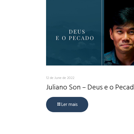
12 de June de 2022
Juliano Son – Deus e o Peca
Ler mais