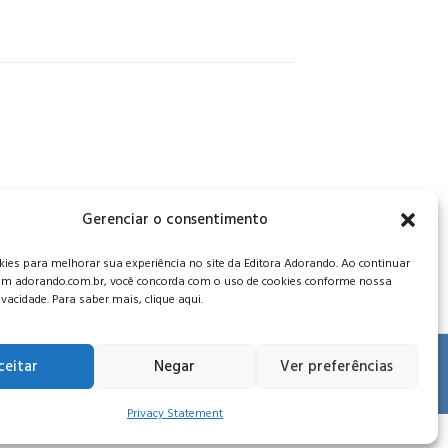
, CEP: 34006-065 - MG
Gerenciar o consentimento
es para melhorar sua experiência no site da Editora Adorando. Ao continuar
m adorando.com.br, você concorda com o uso de cookies conforme nossa
rivacidade. Para saber mais, clique aqui.
ceitar
Negar
Ver preferências
 de privacidade
.
Privacy Statement