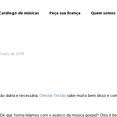
Catálogo de músicas
Peça sua licença
Quem somos
bruary de 2019
o diária e necessária.
Christie Tristão
sabe muito bem disso e com
: De que forma lidamos com o avanço da música gospel? Chris é be