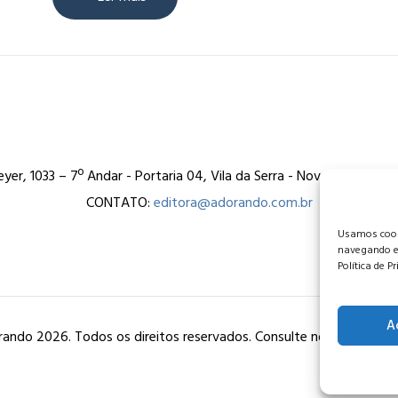
er, 1033 – 7º Andar - Portaria 04, Vila da Serra - Nova Lima/MG
CONTATO:
editora@adorando.com.br
Usamos cooki
navegando e
Política de P
A
ando 2026. Todos os direitos reservados. Consulte nossa
política