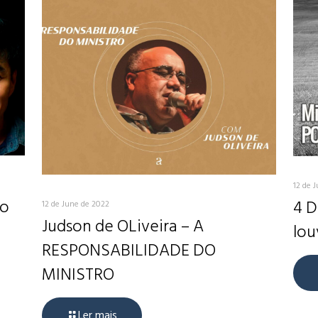
12 de 
do
4 D
12 de June de 2022
Judson de OLiveira – A
lou
RESPONSABILIDADE DO
MINISTRO
Ler mais