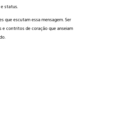
 e status.
ueles que escutam essa mensagem. Ser
s e contritos de coração que anseiam
do.