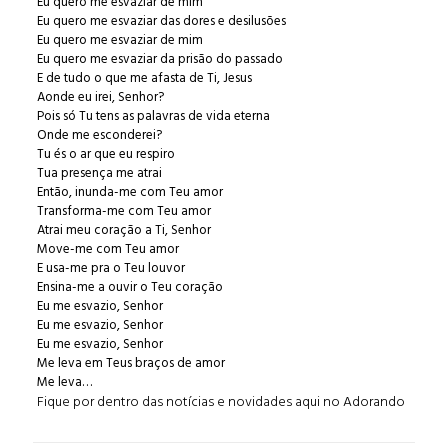
Eu quero me esvaziar de mim
Eu quero me esvaziar das dores e desilusões
Eu quero me esvaziar de mim
Eu quero me esvaziar da prisão do passado
E de tudo o que me afasta de Ti, Jesus
Aonde eu irei, Senhor?
Pois só Tu tens as palavras de vida eterna
Onde me esconderei?
Tu és o ar que eu respiro
Tua presença me atrai
Então, inunda-me com Teu amor
Transforma-me com Teu amor
Atrai meu coração a Ti, Senhor
Move-me com Teu amor
E usa-me pra o Teu louvor
Ensina-me a ouvir o Teu coração
Eu me esvazio, Senhor
Eu me esvazio, Senhor
Eu me esvazio, Senhor
Me leva em Teus braços de amor
Me leva
…
Fique por dentro das notícias e novidades aqui no
Adorando