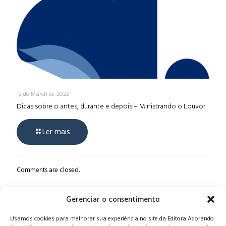
13 de March de 2022
Dicas sobre o antes, durante e depois – Ministrando o Louvor
Ler mais
Comments are closed.
Gerenciar o consentimento
Alameda Oscar Niemeyer, 1033 – 7º Andar - Portaria 04, Vila da
Usamos cookies para melhorar sua experiência no site da Editora Adorando.
Serra - Nova Lima/MG, CEP: 34006-065 - MG