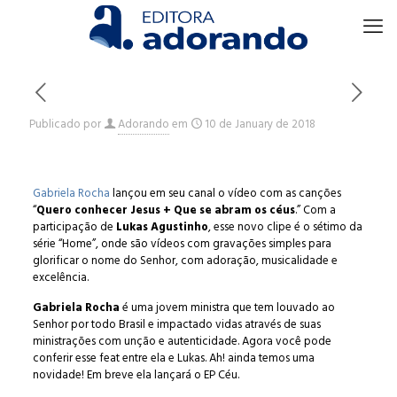
Publicado por
Adorando
em
10 de January de 2018
Gabriela Rocha
lançou em seu canal o vídeo com as canções
“
Quero conhecer Jesus + Que se abram os céus
.” Com a
participação de
Lukas Agustinho
, esse novo clipe é o sétimo da
série “Home”, onde são vídeos com gravações simples para
glorificar o nome do Senhor, com adoração, musicalidade e
excelência.
Gabriela Rocha
é uma jovem ministra que tem louvado ao
Senhor por todo Brasil e impactado vidas através de suas
ministrações com unção e autenticidade. Agora você pode
conferir esse feat entre ela e Lukas. Ah! ainda temos uma
novidade! Em breve ela lançará o EP Céu.