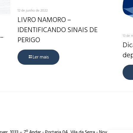
12 de junho de 2022
LIVRO NAMORO –
IDENTIFICANDO SINAIS DE
 –
13 de 
PERIGO
Dic
dep
Ler mais
er, 1033 – 7º Andar - Portaria 04, Vila da Serra - Nova Lima/MG