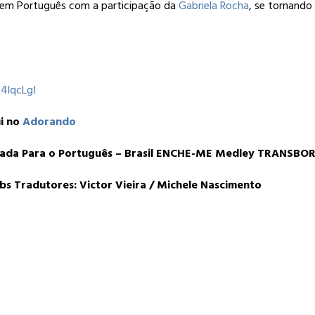
 em Português com a participação da
Gabriela Rocha
, se tornando
4lqcLgI
i no
Adorando
izada Para o Português – Brasil ENCHE-ME Medley TRANSBO
bs Tradutores: Victor Vieira / Michele Nascimento