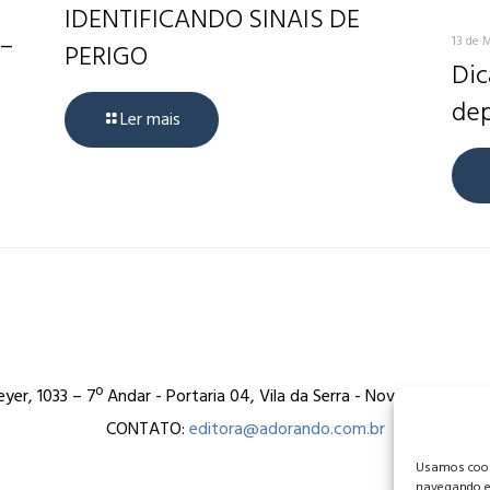
IDENTIFICANDO SINAIS DE
 –
13 de 
PERIGO
Dic
dep
Ler mais
er, 1033 – 7º Andar - Portaria 04, Vila da Serra - Nova Lima/MG
CONTATO:
editora@adorando.com.br
Usamos cooki
navegando e