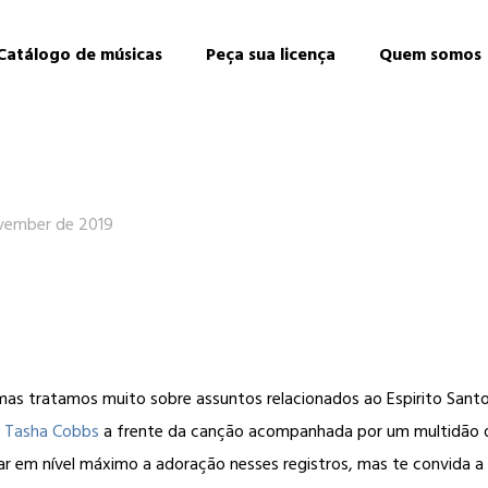
Catálogo de músicas
Peça sua licença
Quem somos
vember de 2019
s tratamos muito sobre assuntos relacionados ao Espirito Santo.
m
Tasha Cobbs
a frente da canção acompanhada por um multidão 
var em nível máximo a adoração nesses registros, mas te convida a