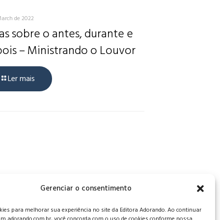
March de 2022
as sobre o antes, durante e
ois – Ministrando o Louvor
Ler mais
, CEP: 34006-065 - MG
Gerenciar o consentimento
es para melhorar sua experiência no site da Editora Adorando. Ao continuar
m adorando.com.br, você concorda com o uso de cookies conforme nossa