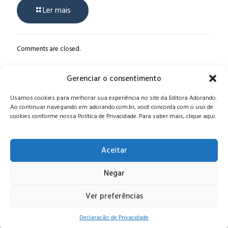
Ler mais
Comments are closed.
Gerenciar o consentimento
Alameda Oscar Niemeyer, 1033 – 7º Andar - Portaria 04, Vila da
Usamos cookies para melhorar sua experiência no site da Editora Adorando.
Serra - Nova Lima/MG, CEP: 34006-065 - MG
Ao continuar navegando em adorando.com.br, você concorda com o uso de
CONTATO:
editora@adorando.com.br
cookies conforme nossa Política de Privacidade. Para saber mais, clique aqui.
Aceitar
Negar
© Editora Adorando 2026. Todos os direitos reservados.
Consulte nossa
política de privacidade
.
Ver preferências
Declaração de Privacidade