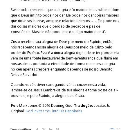
o povo cujo Deus é o Senhor” (Sl 144.15).
Swinnock acrescenta que a alegria é “o maior e mais sublime dom
que o Deus infinito pode nos dar. Ele pode nos dar coisas maiores
que riquezas, honras, amigos e relacionamentos… . . . Ele pode nos
dar coisas maiores que o perdão de pecados e paz de
consciência. Mas ele não pode nos dar algo maior que si”.
Cristo recebeu sua alegria de Deus por meio do Espírito; então,
nós recebemos nossa alegria de Deus por meio de Cristo pelo
poder do Espírito. Essa é a única alegria digna de se ter porque ela
vem de uma fonte inexaurível de bem-aventurança que fluirá em
nossas almas por toda a eternidade de forma que nossa alegria
no céu apenas crescerá enquanto bebemos de nosso Bendito
Deus e Salvador.
Quando você estiver carregando várias cruzes nesta vida,
lembre-se de Jesus. Lembre-se de sua alegria e tome posse dela –
pois nele, e pelo Espírito, a alegria dele é sua.
Por:
Mark Jones © 2016 Desiring God.
Tradução:
Josaías Jr.
Original:
God Invites You into His Happiness