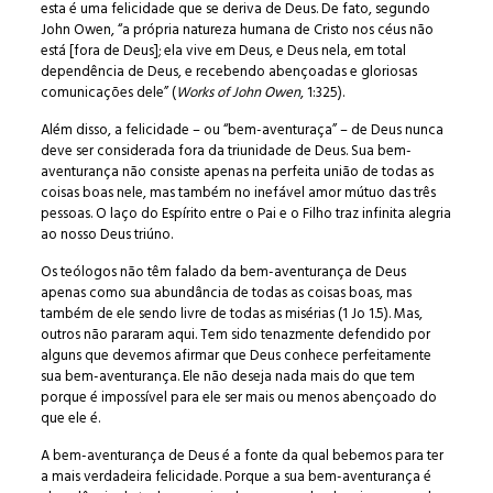
esta é uma felicidade que se deriva de Deus. De fato, segundo
John Owen, “a própria natureza humana de Cristo nos céus não
está [fora de Deus]; ela vive em Deus, e Deus nela, em total
dependência de Deus, e recebendo abençoadas e gloriosas
comunicações dele” (
Works of John Owen
, 1:325).
Além disso, a felicidade – ou “bem-aventuraça” – de Deus nunca
deve ser considerada fora da triunidade de Deus. Sua bem-
aventurança não consiste apenas na perfeita união de todas as
coisas boas nele, mas também no inefável amor mútuo das três
pessoas. O laço do Espírito entre o Pai e o Filho traz infinita alegria
ao nosso Deus triúno.
Os teólogos não têm falado da bem-aventurança de Deus
apenas como sua abundância de todas as coisas boas, mas
também de ele sendo livre de todas as misérias (1 Jo 1.5). Mas,
outros não pararam aqui. Tem sido tenazmente defendido por
alguns que devemos afirmar que Deus conhece perfeitamente
sua bem-aventurança. Ele não deseja nada mais do que tem
porque é impossível para ele ser mais ou menos abençoado do
que ele é.
A bem-aventurança de Deus é a fonte da qual bebemos para ter
a mais verdadeira felicidade. Porque a sua bem-aventurança é