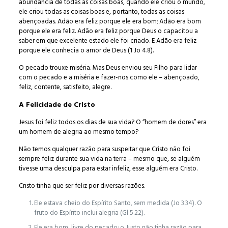
abundância de todas as coisas boas, quando ele criou o mundo,
ele criou todas as coisas boas e, portanto, todas as coisas
abençoadas. Adão era feliz porque ele era bom; Adão era bom
porque ele era feliz. Adão era feliz porque Deus o capacitou a
saber em que excelente estado ele foi criado. E Adão era feliz
porque ele conhecia o amor de Deus (1 Jo 4.8).
O pecado trouxe miséria. Mas Deus enviou seu Filho para lidar
com o pecado e a miséria e fazer-nos como ele – abençoado,
feliz, contente, satisfeito, alegre.
A Felicidade de Cristo
Jesus foi feliz todos os dias de sua vida? O “homem de dores” era
um homem de alegria ao mesmo tempo?
Não temos qualquer razão para suspeitar que Cristo não foi
sempre feliz durante sua vida na terra – mesmo que, se alguém
tivesse uma desculpa para estar infeliz, esse alguém era Cristo.
Cristo tinha que ser feliz por diversas razões.
Ele estava cheio do Espírito Santo, sem medida (Jo 3.34). O
fruto do Espírito inclui alegria (Gl 5.22).
Ele era bom, livre do pecado; o Justo não tinha razão para