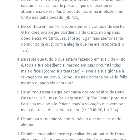
não amar sua santidade pessoal, que ele recebeu em
abundância de seu Pai. O pecado nos torna infelizes, mas
Cristo não tinha pecado (Hb 4.15).
Ele confiou em seu Pai e submeteu-se à vontade de seu Pai.
O Pai desejava alegre obediência de Cristo, não apenas
obediência. Portanto, Jesus foi ao lugar mais aterrorizante
do mundo (a cruz) com a alegria que lhe era proposta (Hb
12.2).
Ele sabia que tudo o que estava fazendo em sua vida – isto
é, toda a sua obediência, mesmo em suas circunstâncias
mais difíceis (como sua tentação) – levaria à sua glória e à
salvação de seu povo. Como isso não poderia deixá-lo feliz
mesmo quando ele chorava?
Ele afirmou estar alegre por causa dos propósitos de Deus.
Em Lucas 10.21, Jesus “se alegrou no Espírito Santo” porque o
Pai tinha revelado às “criancinhas” a salvação que vem por
meio de sua vitória sobre o diabo (Lc 10.18-20; Hb 2.14).
Ele amava seus amigos, como João, o que teria lhe dado
alegria.
Ele tinha um conhecimento peculiar dos atributos de Deus;