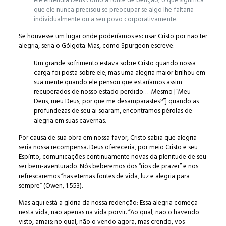
ele entendia Deus como a fonte de bênção, o que significa
que ele nunca precisou se preocupar se algo lhe faltaria
individualmente ou a seu povo corporativamente.
Se houvesse um lugar onde poderíamos escusar Cristo por não ter
alegria, seria o Gólgota. Mas, como Spurgeon escreve:
Um grande sofrimento estava sobre Cristo quando nossa
carga foi posta sobre ele; mas uma alegria maior brilhou em
sua mente quando ele pensou que estaríamos assim
recuperados de nosso estado perdido… Mesmo [“Meu
Deus, meu Deus, por que me desamparastes?”] quando as
profundezas de seu ai soaram, encontramos pérolas de
alegria em suas cavernas.
Por causa de sua obra em nossa favor, Cristo sabia que alegria
seria nossa recompensa. Deus ofereceria, por meio Cristo e seu
Espírito, comunicações continuamente novas da plenitude de seu
ser bem-aventurado. Nós beberemos dos “rios de prazer” e nos
refrescaremos “nas eternas fontes de vida, luz e alegria para
sempre” (Owen, 1:553).
Mas aqui está a glória da nossa redenção: Essa alegria começa
nesta vida, não apenas na vida porvir. “Ao qual, não o havendo
visto, amais; no qual, não o vendo agora, mas crendo, vos