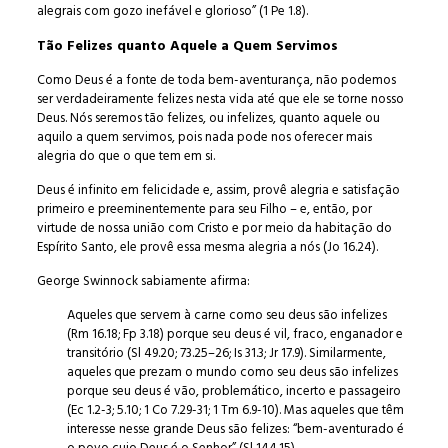
alegrais com gozo inefável e glorioso” (1 Pe 1.8).
Tão Felizes quanto Aquele a Quem Servimos
Como Deus é a fonte de toda bem-aventurança, não podemos
ser verdadeiramente felizes nesta vida até que ele se torne nosso
Deus. Nós seremos tão felizes, ou infelizes, quanto aquele ou
aquilo a quem servimos, pois nada pode nos oferecer mais
alegria do que o que tem em si.
Deus é infinito em felicidade e, assim, provê alegria e satisfação
primeiro e preeminentemente para seu Filho – e, então, por
virtude de nossa união com Cristo e por meio da habitação do
Espírito Santo, ele provê essa mesma alegria a nós (Jo 16.24).
George Swinnock sabiamente afirma:
Aqueles que servem à carne como seu deus são infelizes
(Rm 16.18; Fp 3.18) porque seu deus é vil, fraco, enganador e
transitório (Sl 49.20; 73.25–26; Is 31.3; Jr 17.9). Similarmente,
aqueles que prezam o mundo como seu deus são infelizes
porque seu deus é vão, problemático, incerto e passageiro
(Ec 1.2-3; 5.10; 1 Co 7.29-31; 1 Tm 6.9-10). Mas aqueles que têm
interesse nesse grande Deus são felizes: “bem-aventurado é