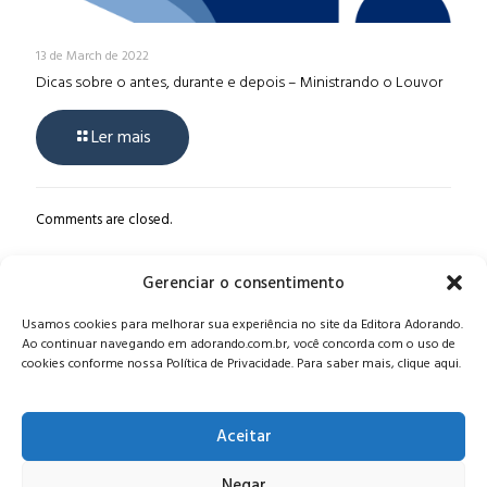
13 de March de 2022
Dicas sobre o antes, durante e depois – Ministrando o Louvor
Ler mais
Comments are closed.
Gerenciar o consentimento
Alameda Oscar Niemeyer, 1033 – 7º Andar - Portaria 04, Vila da
Usamos cookies para melhorar sua experiência no site da Editora Adorando.
Serra - Nova Lima/MG, CEP: 34006-065 - MG
Ao continuar navegando em adorando.com.br, você concorda com o uso de
CONTATO:
editora@adorando.com.br
cookies conforme nossa Política de Privacidade. Para saber mais, clique aqui.
Aceitar
Negar