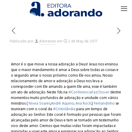
Publicado por
Adorando
em
2 de May de 2017
Amor é o que move a nossa adoração a Deus! Jesus nos ensinou
que o maior mandamento é amar a Deus sobre todas as coisas e
o segundo amar o nosso próximo como Ele nos amou. Nosso
relacionamento de amor e adoração a Deus nos leva a
corresponder com Ele amando a quem Ele ama, esse é também
um ato de adoração. Neste fds na
#
ConferenciaFazChover
dentre
momentos muito profundos de adoração e unidade com vários
ministros (
Nivea Soares
;
André Aquino
;
Ana Rock
.)
Fernandinho
se
reunira
m com o coral da
#
Cristolândia
para um tempo de
adoração ao Senhor. Este coral é formado por pessoas que foram
alcançadas pelo amor de Deus e tem se tornado um testemunho
vivo deste amor. Cremos que muitas vidas foram impactadas e
inspiradas a viver este amor e expressar sua adoração ao Senhor