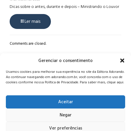
Dicas sobre o antes, durante e depois – Ministrando o Louvor
Ler mais
Comments are closed.
Gerenciar o consentimento
Alameda Oscar Niemeyer, 1033 – 7º Andar - Portaria 04, Vila da
Usamos cookies para melhorar sua experiência no site da Editora Adorando.
Serra - Nova Lima/MG, CEP: 34006-065 - MG
Ao continuar navegando em adorando.com.br, você concorda com o uso de
CONTATO:
editora@adorando.com.br
cookies conforme nossa Política de Privacidade. Para saber mais, clique aqui.
Aceitar
Negar
© Editora Adorando 2026. Todos os direitos reservados.
Consulte nossa
política de privacidade
.
Ver preferências