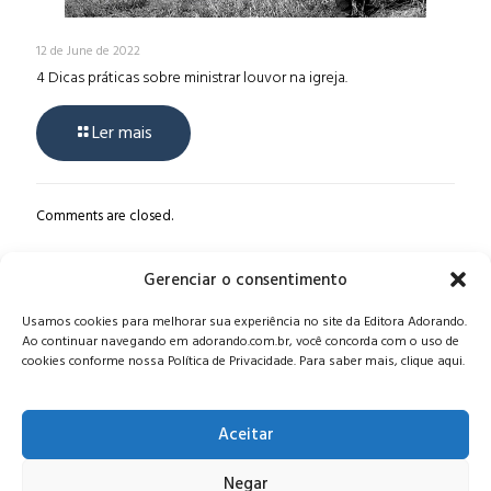
12 de June de 2022
4 Dicas práticas sobre ministrar louvor na igreja.
Ler mais
Comments are closed.
Gerenciar o consentimento
Alameda Oscar Niemeyer, 1033 – 7º Andar - Portaria 04, Vila da
Usamos cookies para melhorar sua experiência no site da Editora Adorando.
Serra - Nova Lima/MG, CEP: 34006-065 - MG
Ao continuar navegando em adorando.com.br, você concorda com o uso de
CONTATO:
editora@adorando.com.br
cookies conforme nossa Política de Privacidade. Para saber mais, clique aqui.
Aceitar
Negar