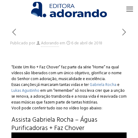
Publicado por
Adorando
em
6 de abril de 2018
“Existe Um Rio + Faz Chover” faz parte da série “Home” na qual
vídeos são liberados com um único objetivo, glorificar o nome
do Senhor com adoração, musicalidade e excelência.
Essas canções já marcaram tantas vidas e ter
Gabriela Rocha
e
Lukas Agustinho
em um “remember” só nos leva crer que a unção
se renova, a adoração transborda e a nossa vida é reavivada com
essas músicas que fazem parte de tantas histórias.
Você pode conferir tudo isso no vídeo logo abaixo:
Assista Gabriela Rocha – Águas
Purificadoras + Faz Chover