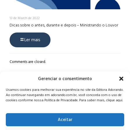
13 de March de 2022
Dicas sobre o antes, durante e depois – Ministrando o Louvor
Ler mais
Comments are closed.
Gerenciar o consentimento
Alameda Oscar Niemeyer, 1033 – 7º Andar - Portaria 04, Vila da
Usamos cookies para melhorar sua experiência no site da Editora Adorando.
Serra - Nova Lima/MG, CEP: 34006-065 - MG
Ao continuar navegando em adorando.com.br, você concorda com o uso de
CONTATO:
editora@adorando.com.br
cookies conforme nossa Política de Privacidade. Para saber mais, clique aqui.
Aceitar