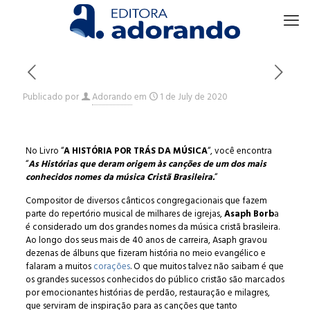
Publicado por
Adorando
em
1 de July de 2020
No Livro “
A HISTÓRIA POR TRÁS DA MÚSICA
“, você encontra
“
As Histórias que deram origem às canções de um dos mais
conhecidos nomes da música Cristã Brasileira.
“
Compositor de diversos cânticos congregacionais que fazem
parte do repertório musical de milhares de igrejas,
Asaph Borb
a
é considerado um dos grandes nomes da música cristã brasileira.
Ao longo dos seus mais de 40 anos de carreira, Asaph gravou
dezenas de álbuns que fizeram história no meio evangélico e
falaram a muitos
corações
. O que muitos talvez não saibam é que
os grandes sucessos conhecidos do público cristão são marcados
por emocionantes histórias de perdão, restauração e milagres,
que serviram de inspiração para as canções que tanto