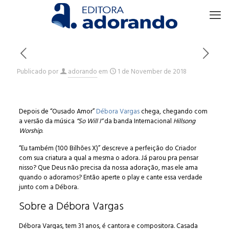
Publicado por
adorando
em
1 de November de 2018
Depois de “Ousado Amor”
Débora Vargas
chega, chegando com
a versão da música
“So Will I”
da banda Internacional
Hillsong
Worship
.
“Eu também (100 Bilhões X)” descreve a perfeição do Criador
com sua criatura a qual a mesma o adora. Já parou pra pensar
nisso? Que Deus não precisa da nossa adoração, mas ele ama
quando o adoramos? Então aperte o play e cante essa verdade
junto com a Débora.
Sobre a Débora Vargas
Débora Vargas, tem 31 anos, é cantora e compositora. Casada