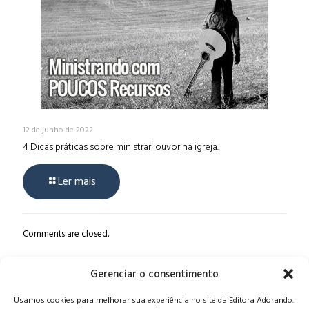
12 de junho de 2022
4 Dicas práticas sobre ministrar louvor na igreja.
Ler mais
Comments are closed.
Gerenciar o consentimento
Alameda Oscar Niemeyer, 1033 – 7º Andar - Portaria 04, Vila da
Usamos cookies para melhorar sua experiência no site da Editora Adorando.
Serra - Nova Lima/MG, CEP: 34006-065 - MG