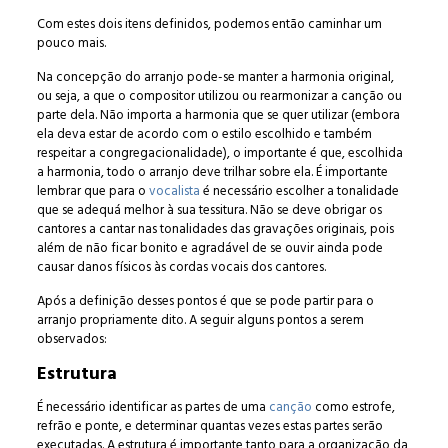
Com estes dois itens definidos, podemos então caminhar um
pouco mais.
Na concepção do arranjo pode-se manter a harmonia original,
ou seja, a que o compositor utilizou ou rearmonizar a canção ou
parte dela. Não importa a harmonia que se quer utilizar (embora
ela deva estar de acordo com o estilo escolhido e também
respeitar a congregacionalidade), o importante é que, escolhida
a harmonia, todo o arranjo deve trilhar sobre ela. É importante
lembrar que para o
vocalista
é necessário escolher a tonalidade
que se adequá melhor à sua tessitura. Não se deve obrigar os
cantores a cantar nas tonalidades das gravações originais, pois
além de não ficar bonito e agradável de se ouvir ainda pode
causar danos físicos às cordas vocais dos cantores.
Após a definição desses pontos é que se pode partir para o
arranjo propriamente dito. A seguir alguns pontos a serem
observados:
Estrutura
É necessário identificar as partes de uma
canção
como estrofe,
refrão e ponte, e determinar quantas vezes estas partes serão
executadas. A estrutura é importante tanto para a organização da