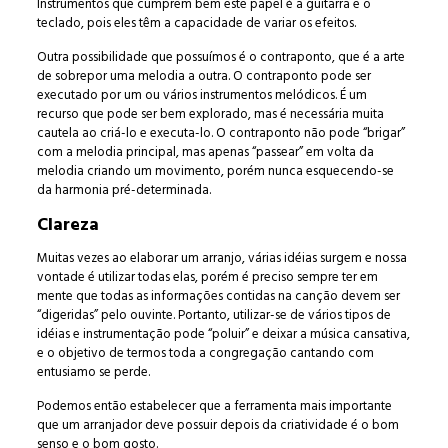
Instrumentos que cumprem bem este papel é a guitarra e o
teclado, pois eles têm a capacidade de variar os efeitos.
Outra possibilidade que possuímos é o contraponto, que é a arte
de sobrepor uma melodia a outra. O contraponto pode ser
executado por um ou vários instrumentos melódicos. É um
recurso que pode ser bem explorado, mas é necessária muita
cautela ao criá-lo e executa-lo. O contraponto não pode “brigar”
com a melodia principal, mas apenas “passear” em volta da
melodia criando um movimento, porém nunca esquecendo-se
da harmonia pré-determinada.
Clareza
Muitas vezes ao elaborar um arranjo, várias idéias surgem e nossa
vontade é utilizar todas elas, porém é preciso sempre ter em
mente que todas as informações contidas na canção devem ser
“digeridas” pelo ouvinte. Portanto, utilizar-se de vários tipos de
idéias e instrumentação pode “poluir” e deixar a música cansativa,
e o objetivo de termos toda a congregação cantando com
entusiamo se perde.
Podemos então estabelecer que a ferramenta mais importante
que um arranjador deve possuir depois da criatividade é o bom
senso e o bom gosto.