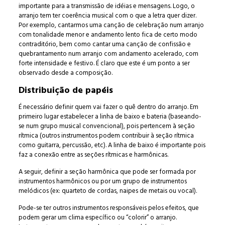
importante para a transmissão de idéias e mensagens. Logo, o
arranjo tem ter coerência musical com o que a letra quer dizer.
Por exemplo, cantarmos uma canção de celebração num arranjo
com tonalidade menor e andamento lento fica de certo modo
contraditório, bem como cantar uma canção de confissão e
quebrantamento num arranjo com andamento acelerado, com
forte intensidade e festivo. É claro que este é um ponto a ser
observado desde a composição.
Distribuição de papéis
É necessário definir quem vai fazer o quê dentro do arranjo. Em
primeiro lugar estabelecer a linha de baixo e bateria (baseando-
se num grupo musical convencional), pois pertencem à seção
rítmica (outros instrumentos podem contribuir à seção rítmica
como guitarra, percussão, etc). A linha de baixo é importante pois
faz a conexão entre as seções rítmicas e harmônicas.
A seguir, definir a seção harmônica que pode ser formada por
instrumentos harmônicos ou por um grupo de instrumentos
melódicos (ex: quarteto de cordas, naipes de metais ou vocal).
Pode-se ter outros instrumentos responsáveis pelos efeitos, que
podem gerar um clima específico ou “colorir” o arranjo.