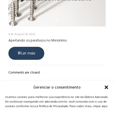
4 de August de 2022
Apertando os parafusos no Ministério
Ler mais
Comments are closed.
Gerenciar o consentimento
Alameda Oscar Niemeyer, 1033 – 7º Andar - Portaria 04, Vila da
Usamos cookies para melhorar sua experiência no site da Editora Adorando.
Serra - Nova Lima/MG, CEP: 34006-065 - MG
Ao continuar navegando em adorando.com.br, você concorda com o uso de
CONTATO:
editora@adorando.com.br
cookies conforme nossa Política de Privacidade. Para saber mais, clique aqui.