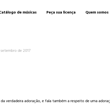
Catálogo de músicas
Peça sua licença
Quem somos
 setembro de 2017
da verdadeira adoração, e fala também a respeito de uma adoraçã