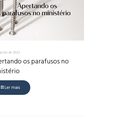
gosto de 2022
rtando os parafusos no
istério
Ler mais