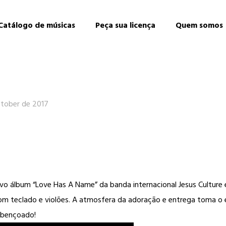
Catálogo de músicas
Peça sua licença
Quem somos
tober de 2017
vo álbum “Love Has A Name” da banda internacional Jesus Culture e
m teclado e violões. A atmosfera da adoração e entrega toma o 
 abençoado!