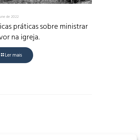
June de 2022
icas práticas sobre ministrar
vor na igreja.
Ler mais
, CEP: 34006-065 - MG