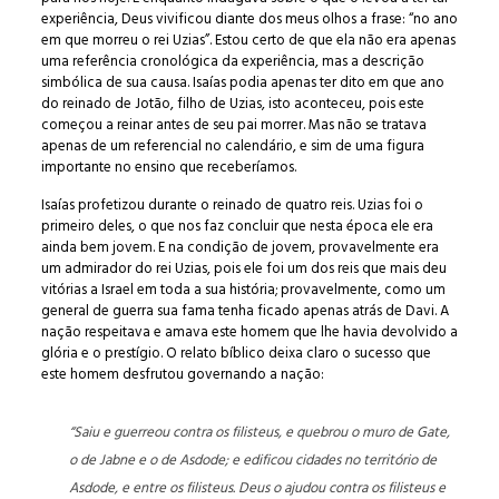
experiência, Deus vivificou diante dos meus olhos a frase: “no ano
em que morreu o rei Uzias”. Estou certo de que ela não era apenas
uma referência cronológica da experiência, mas a descrição
simbólica de sua causa. Isaías podia apenas ter dito em que ano
do reinado de Jotão, filho de Uzias, isto aconteceu, pois este
começou a reinar antes de seu pai morrer. Mas não se tratava
apenas de um referencial no calendário, e sim de uma figura
importante no ensino que receberíamos.
Isaías profetizou durante o reinado de quatro reis. Uzias foi o
primeiro deles, o que nos faz concluir que nesta época ele era
ainda bem jovem. E na condição de jovem, provavelmente era
um admirador do rei Uzias, pois ele foi um dos reis que mais deu
vitórias a Israel em toda a sua história; provavelmente, como um
general de guerra sua fama tenha ficado apenas atrás de Davi. A
nação respeitava e amava este homem que lhe havia devolvido a
glória e o prestígio. O relato bíblico deixa claro o sucesso que
este homem desfrutou governando a nação:
“Saiu e guerreou contra os filisteus, e quebrou o muro de Gate,
o de Jabne e o de Asdode; e edificou cidades no território de
Asdode, e entre os filisteus. Deus o ajudou contra os filisteus e