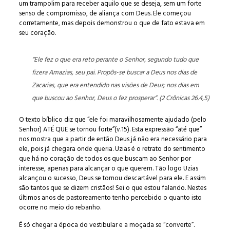
um trampolim para receber aquilo que se deseja, sem um forte
senso de compromisso, de aliança com Deus. Ele começou
corretamente, mas depois demonstrou o que de fato estava em
seu coração.
“Ele fez o que era reto perante o Senhor, segundo tudo que
fizera Amazias, seu pai. Propôs-se buscar a Deus nos dias de
Zacarias, que era entendido nas visões de Deus; nos dias em
que buscou ao Senhor, Deus o fez prosperar”. (2 Crônicas 26.4,5)
O texto bíblico diz que “ele foi maravilhosamente ajudado (pelo
Senhor) ATÉ QUE se tornou forte”(v.15). Esta expressão “até que”
nos mostra que a partir de então Deus já não era necessário para
ele, pois já chegara onde queria. Uzias é o retrato do sentimento
que há no coração de todos os que buscam ao Senhor por
interesse, apenas para alcançar o que querem. Tão logo Uzias
alcançou o sucesso, Deus se tornou descartável para ele. E assim
são tantos que se dizem cristãos! Sei o que estou falando. Nestes
últimos anos de pastoreamento tenho percebido o quanto isto
ocorre no meio do rebanho.
É só chegar a época do vestibular e a moçada se “converte”.