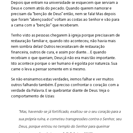
Depois que entram na universidade se esquecem que serviam a
Deus e correm atrás do pecado. Quando querem namorar e
precisam da “benção de Deus” então, nem se fala! Mas depois
que foram “abençoados” voltam as costas ao Senhor e vão para
a cama com a “benção” que receberam.
Tenho visto as pessoas chegarem à igreja porque precisavam de
restauração familiar e, quando isto aconteceu, não havia mais
nem sombra delas! Outros necessitavam de restauração
financeira, outros de cura, e assim por diante… E quando
recebiam o que queriam, Deus já não era mais tão importante.
Isto acontece porque o ser humano é egoísta por natureza. Sua
carne o leva a pensar somente em si mesmo.
Se não ensinarmos estas verdades, iremos falhar e ver muitos
outros falhando também. É preciso confrontar o coração com a
verdade da Palavra. E se quebrantar diante de Deus. Veja o
comportamento de Uzias:
“Mas, havendo-se já fortificado, exaltou-se o seu coração para a
sua própria ruína, e cometeu transgressões contra o Senhor, seu
Deus, porque entrou no templo do Senhor para queimar