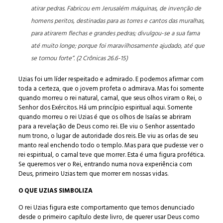
atirar pedras. Fabricou em Jerusalém máquinas, de invenção de
homens peritos, destinadas para as torres e cantos das muralhas,
para atirarem flechas e grandes pedras; divulgou-se a sua fama
até muito longe; porque foi maravilhosamente ajudado, até que
se tornou forte”. (2 Crônicas 26.6-15)
Uzias foi um líder respeitado e admirado. E podemos afirmar com
toda a certeza, que o jovem profeta o admirava. Mas foi somente
quando morreu o rei natural, carnal, que seus olhos viram o Rei, o
Senhor dos Exércitos. Há um princípio espiritual aqui. Somente
quando morreu o rei Uzias é que os olhos de Isaías se abriram
para a revelação de Deus como rei. Ele viu o Senhor assentado
num trono, o lugar de autoridade dos reis. Ele viu as orlas de seu
manto real enchendo todo o templo. Mas para que pudesse ver o
rei espiritual, o carnal teve que morrer. Esta é uma figura profética.
Se queremos ver o Rei, entrando numa nova experiência com
Deus, primeiro Uzias tem que morrer em nossas vidas.
O QUE UZIAS SIMBOLIZA
O rei Uzias figura este comportamento que temos denunciado
desde o primeiro capítulo deste livro, de querer usar Deus como