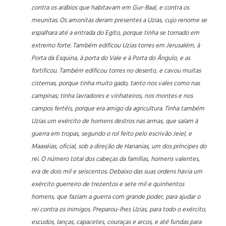
contra os arábios que habitavam em Gur-Baal, e contra os
meunitas. Os amonitas deram presentes a Uzias, cujo renome se
espalhara até a entrada do Egito, porque tinha se tornado em
extremo forte. Também edificou Uzias torres em Jerusalém, à
Porta da Esquina, à porta do Vale e à Porta do Ângulo, e as
fortificou. Também edificou torres no deserto, e cavou muitas
cisternas, porque tinha muito gado, tanto nos vales como nas
campinas; tinha lavradores e vinhateiros, nos montes e nos
campos fertéis, porque era amigo da agricultura. Tinha também
Uzias um exército de homens destros nas armas, que saíam à
guerra em tropas, segundo o rol feito pelo escrivão Jeiel, e
Maaséias, oficial, sob a direção de Hananias, um dos príncipes do
rei. O número total dos cabeças da famílias, homens valentes,
era de dois mil e seiscentos. Debaixo das suas ordens havia um
exército guerreiro de trezentos e sete mil e quinhentos
homens, que faziam a guerra com grande poder, para ajudar o
rei contra os inimigos. Preparou-lhes Uzias, para todo o exército,
escudos, lanças, capacetes, couraças e arcos, e até fundas para