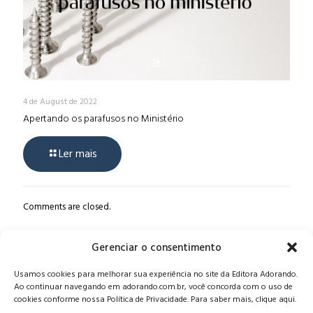
4 de August de 2022
Apertando os parafusos no Ministério
Ler mais
Comments are closed.
Gerenciar o consentimento
Alameda Oscar Niemeyer, 1033 – 7º Andar - Portaria 04, Vila da
Usamos cookies para melhorar sua experiência no site da Editora Adorando.
Serra - Nova Lima/MG, CEP: 34006-065 - MG
Ao continuar navegando em adorando.com.br, você concorda com o uso de
CONTATO:
editora@adorando.com.br
cookies conforme nossa Política de Privacidade. Para saber mais, clique aqui.