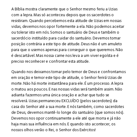
A Bíblia mostra claramente que o Senhor mesmo feriu a Uzias
com a lepra. Mas só aconteceu depois que os sacerdotes o
resistiram. Quando percebemos esta atitude de Uzias em nossas
vidas, devemos nos opor fortemente a ela. Não podemos aceitar
ou tolerar isto em nós. Somos o santuário de Deus e também o
sacerdócio instituído para cuidar do santuário. Devemos tomar
posição contrária a este tipo de atitude. Deus não é um amuleto
para que o usemos apenas para conseguir o que queremos. Não
é descartável. Mas nossa carne nos leva a um viver egoísta e é
preciso reconhecer e confrontar esta atitude.
Quando nos deixamos tomar pelo temor de Deus e confrontamos
em oração e temor este tipo de atitude, o Senhor ferirá Uzias de
morte. Não há morte instantânea para ele. É um processo. A lepra
o matou aos poucos. E nas nossas vidas será também assim. Não
adianta fazermos uma única oração e achar que tudo se
resolverá. Uzias permaneceu EXCLUÍDO (pelos sacerdotes) da
casa do Senhor até a sua morte. E nós também, como sacerdotes
de Deus, devemos mantê-lo longe do santuário (que somos nós).
Devemos nos opor continuamente a ele até que morra e já não
haja mais sua influência em nós. E quando isto acontecer, os
nossos olhos verão o Rei, o Senhor dos Exércitos!