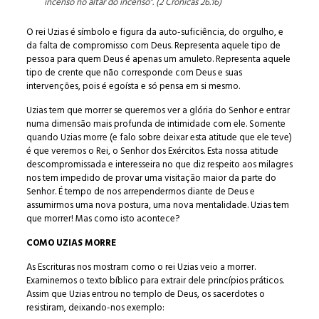
incenso no altar do incenso”. (2 Crônicas 26.16)
O rei Uzias é símbolo e figura da auto-suficiência, do orgulho, e
da falta de compromisso com Deus. Representa aquele tipo de
pessoa para quem Deus é apenas um amuleto. Representa aquele
tipo de crente que não corresponde com Deus e suas
intervenções, pois é egoísta e só pensa em si mesmo.
Uzias tem que morrer se queremos ver a glória do Senhor e entrar
numa dimensão mais profunda de intimidade com ele. Somente
quando Uzias morre (e falo sobre deixar esta atitude que ele teve)
é que veremos o Rei, o Senhor dos Exércitos. Esta nossa atitude
descompromissada e interesseira no que diz respeito aos milagres
nos tem impedido de provar uma visitação maior da parte do
Senhor. É tempo de nos arrependermos diante de Deus e
assumirmos uma nova postura, uma nova mentalidade. Uzias tem
que morrer! Mas como isto acontece?
COMO UZIAS MORRE
As Escrituras nos mostram como o rei Uzias veio a morrer.
Examinemos o texto bíblico para extrair dele princípios práticos.
Assim que Uzias entrou no templo de Deus, os sacerdotes o
resistiram, deixando-nos exemplo: