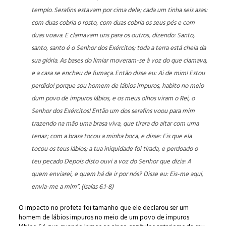
templo. Serafins estavam por cima dele; cada um tinha seis asas:
com duas cobria o rosto, com duas cobria os seus pés e com
duas voava. E clamavam uns para os outros, dizendo: Santo,
santo, santo é o Senhor dos Exércitos; toda a terra está cheia da
sua glória. As bases do limiar moveram-se à voz do que clamava,
e a casa se encheu de fumaça. Então disse eu: Ai de mim! Estou
perdido! porque sou homem de lábios impuros, habito no meio
dum povo de impuros lábios, e os meus olhos viram o Rei, o
Senhor dos Exércitos! Então um dos serafins voou para mim
trazendo na mão uma brasa viva, que tirara do altar com uma
tenaz; com a brasa tocou a minha boca, e disse: Eis que ela
tocou os teus lábios; a tua iniquidade foi tirada, e perdoado o
teu pecado Depois disto ouvi a voz do Senhor que dizia: A
quem enviarei, e quem há de ir por nós? Disse eu: Eis-me aqui,
envia-me a mim”. (Isaías 6.1-8)
O impacto no profeta foi tamanho que ele declarou ser um
homem de lábios impuros no meio de um povo de impuros