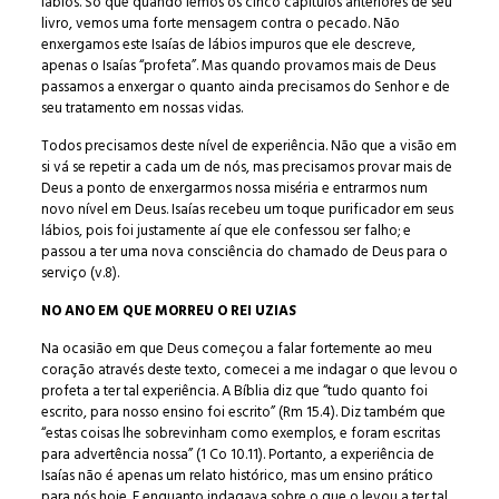
lábios. Só que quando lemos os cinco capítulos anteriores de seu
livro, vemos uma forte mensagem contra o pecado. Não
enxergamos este Isaías de lábios impuros que ele descreve,
apenas o Isaías “profeta”. Mas quando provamos mais de Deus
passamos a enxergar o quanto ainda precisamos do Senhor e de
seu tratamento em nossas vidas.
Todos precisamos deste nível de experiência. Não que a visão em
si vá se repetir a cada um de nós, mas precisamos provar mais de
Deus a ponto de enxergarmos nossa miséria e entrarmos num
novo nível em Deus. Isaías recebeu um toque purificador em seus
lábios, pois foi justamente aí que ele confessou ser falho; e
passou a ter uma nova consciência do chamado de Deus para o
serviço (v.8).
NO ANO EM QUE MORREU O REI UZIAS
Na ocasião em que Deus começou a falar fortemente ao meu
coração através deste texto, comecei a me indagar o que levou o
profeta a ter tal experiência. A Bíblia diz que “tudo quanto foi
escrito, para nosso ensino foi escrito” (Rm 15.4). Diz também que
“estas coisas lhe sobrevinham como exemplos, e foram escritas
para advertência nossa” (1 Co 10.11). Portanto, a experiência de
Isaías não é apenas um relato histórico, mas um ensino prático
para nós hoje. E enquanto indagava sobre o que o levou a ter tal