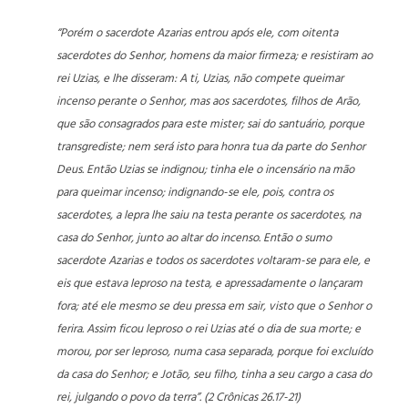
“Porém o sacerdote Azarias entrou após ele, com oitenta
sacerdotes do Senhor, homens da maior firmeza; e resistiram ao
rei Uzias, e lhe disseram: A ti, Uzias, não compete queimar
incenso perante o Senhor, mas aos sacerdotes, filhos de Arão,
que são consagrados para este mister; sai do santuário, porque
transgrediste; nem será isto para honra tua da parte do Senhor
Deus. Então Uzias se indignou; tinha ele o incensário na mão
para queimar incenso; indignando-se ele, pois, contra os
sacerdotes, a lepra lhe saiu na testa perante os sacerdotes, na
casa do Senhor, junto ao altar do incenso. Então o sumo
sacerdote Azarias e todos os sacerdotes voltaram-se para ele, e
eis que estava leproso na testa, e apressadamente o lançaram
fora; até ele mesmo se deu pressa em sair, visto que o Senhor o
ferira. Assim ficou leproso o rei Uzias até o dia de sua morte; e
morou, por ser leproso, numa casa separada, porque foi excluído
da casa do Senhor; e Jotão, seu filho, tinha a seu cargo a casa do
rei, julgando o povo da terra”. (2 Crônicas 26.17-21)