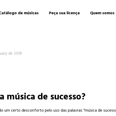
Catálogo de músicas
Peça sua licença
Quem somos
nuary de 2018
 música de sucesso?
do um certo desconforto pelo uso das palavras “música de sucesso