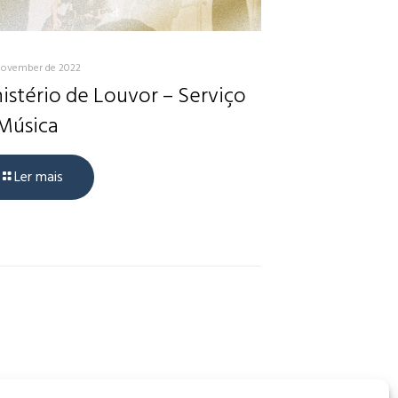
November de 2022
istério de Louvor – Serviço
Música
Ler mais
, CEP: 34006-065 - MG