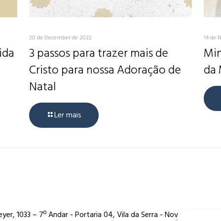
20 de December de 2022
14 de 
ida
3 passos para trazer mais de
Min
Cristo para nossa Adoração de
da 
Natal
Ler mais
er, 1033 – 7º Andar - Portaria 04, Vila da Serra - Nova Lima/MG