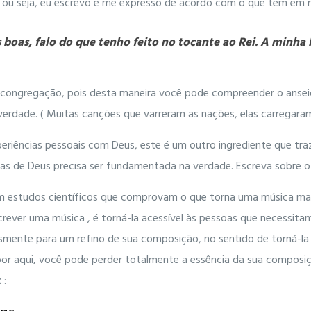
, ou seja, eu escrevo e me expresso de acordo com o que tem em 
boas, falo do que tenho feito no tocante ao Rei. A minha l
congregação, pois desta maneira você pode compreender o anseio,
erdade. ( Muitas canções que varreram as nações, elas carregaram
riências pessoais com Deus, este é um outro ingrediente que traz
s de Deus precisa ser fundamentada na verdade. Escreva sobre o q
em estudos científicos que comprovam o que torna uma música ma
crever uma música , é torná-la acessível às pessoas que necessit
lesmente para um refino de sua composição, no sentido de torná-la
por aqui, você pode perder totalmente a essência da sua composi
 :