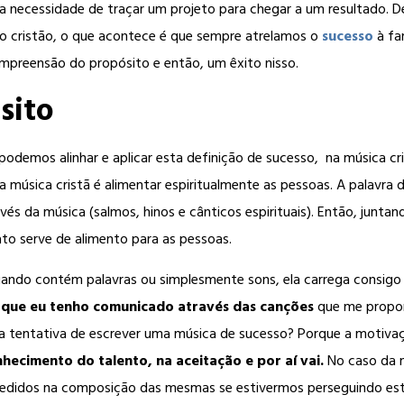
 a necessidade de traçar um projeto para chegar a um resultado. D
io cristão, o que acontece é que sempre atrelamos o
sucesso
à fa
ompreensão do propósito e então, um êxito nisso.
sito
odemos alinhar e aplicar esta definição de sucesso, na música cr
da música cristã é alimentar espiritualmente as pessoas. A palavr
avés da música (salmos, hinos e cânticos espirituais). Então, junt
ato serve de alimento para as pessoas.
quando contém palavras ou simplesmente sons, ela carrega consi
 que eu tenho comunicado através das canções
que me propon
a tentativa de escrever uma música de sucesso? Porque a motivaç
ecimento do talento, na aceitação e por aí vai.
No caso da m
edidos na composição das mesmas se estivermos perseguindo est