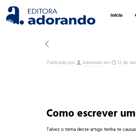
Início
Publicado por
Adorando
em
12 de Ja
Como escrever uma
Talvez o tema deste artigo tenha te causa