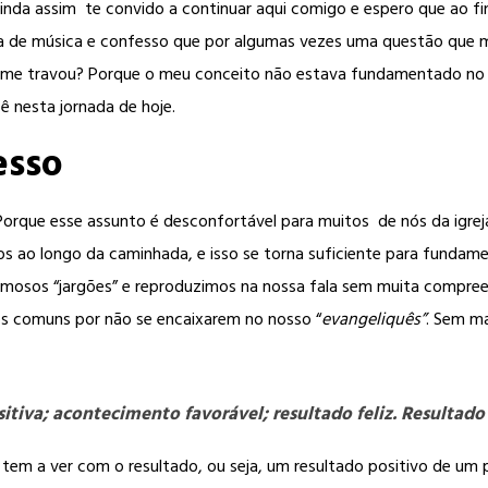
ainda assim te convido a continuar aqui comigo e espero que ao 
ra de música e confesso que por algumas vezes uma questão que 
me travou? Porque o meu conceito não estava fundamentado no ve
ê nesta jornada de hoje.
esso
 Porque esse assunto é desconfortável para muitos de nós da igrej
s ao longo da caminhada, e isso se torna suficiente para fundam
amosos “jargões” e reproduzimos na nossa fala sem muita compr
os comuns por não se encaixarem no nosso “
evangeliquês”
. Sem m
itiva; acontecimento favorável; resultado feliz. Resultado
o tem a ver com o resultado, ou seja, um resultado positivo de u