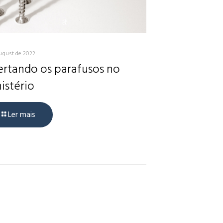
ugust de 2022
rtando os parafusos no
istério
Ler mais