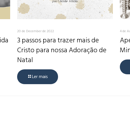
20 de December de 2022
4 de A
ida
3 passos para trazer mais de
Ape
Cristo para nossa Adoração de
Min
Natal
Ler mais