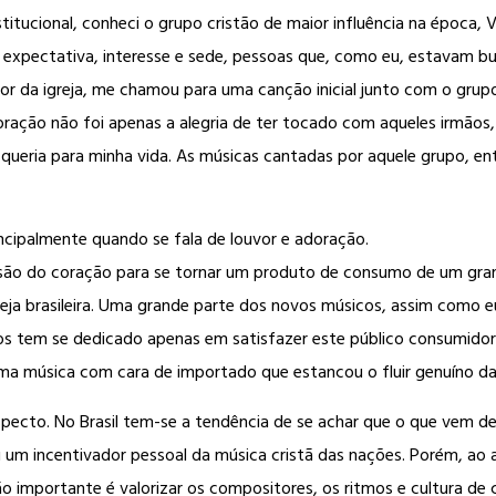
titucional, conheci o grupo cristão de maior influência na época, 
 expectativa, interesse e sede, pessoas que, como eu, estavam b
tor da igreja, me chamou para uma canção inicial junto com o gru
ação não foi apenas a alegria de ter tocado com aqueles irmãos, 
u queria para minha vida. As músicas cantadas por aquele grupo, ent
incipalmente quando se fala de louvor e adoração.
essão do coração para se tornar um produto de consumo de um g
greja brasileira. Uma grande parte dos novos músicos, assim como
ros tem se dedicado apenas em satisfazer este público consumidor
a música com cara de importado que estancou o fluir genuíno da 
specto. No Brasil tem-se a tendência de se achar que o que vem d
u um incentivador pessoal da música cristã das nações. Porém, ao
o importante é valorizar os compositores, os ritmos e cultura de 