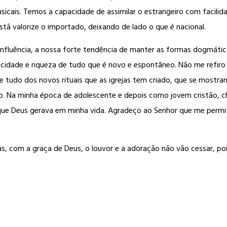
cais. Temos a capacidade de assimilar o estrangeiro com facilida
stã valorize o importado, deixando de lado o que é nacional.
uência, a nossa forte tendência de manter as formas dogmáticas 
idade e riqueza de tudo que é novo e espontâneo. Não me refiro àq
de tudo dos novos rituais que as igrejas tem criado, que se mostra
ovo. Na minha época de adolescente e depois como jovem cristão, c
, que Deus gerava em minha vida. Agradeço ao Senhor que me permi
mas, com a graça de Deus, o louvor e a adoração não vão cessar, p