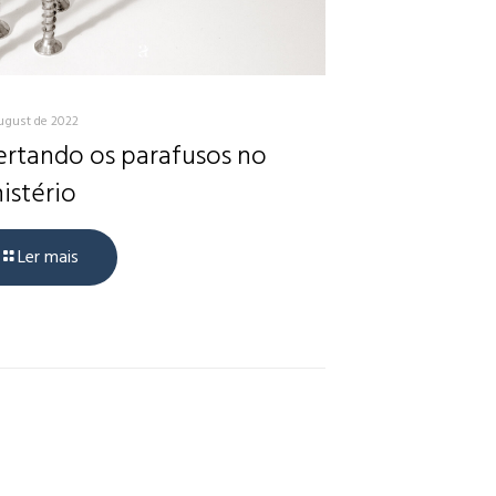
ugust de 2022
rtando os parafusos no
istério
Ler mais