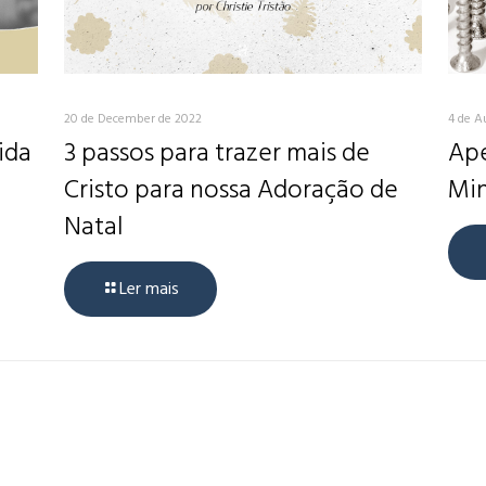
20 de December de 2022
4 de A
ida
3 passos para trazer mais de
Ape
Cristo para nossa Adoração de
Min
Natal
Ler mais