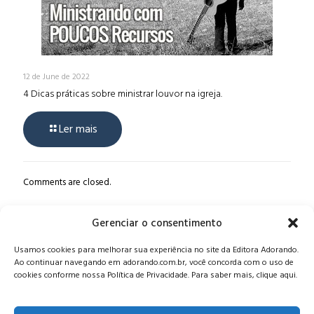
12 de June de 2022
4 Dicas práticas sobre ministrar louvor na igreja.
Ler mais
Comments are closed.
Gerenciar o consentimento
Alameda Oscar Niemeyer, 1033 – 7º Andar - Portaria 04, Vila da
Usamos cookies para melhorar sua experiência no site da Editora Adorando.
Serra - Nova Lima/MG, CEP: 34006-065 - MG
Ao continuar navegando em adorando.com.br, você concorda com o uso de
CONTATO:
editora@adorando.com.br
cookies conforme nossa Política de Privacidade. Para saber mais, clique aqui.