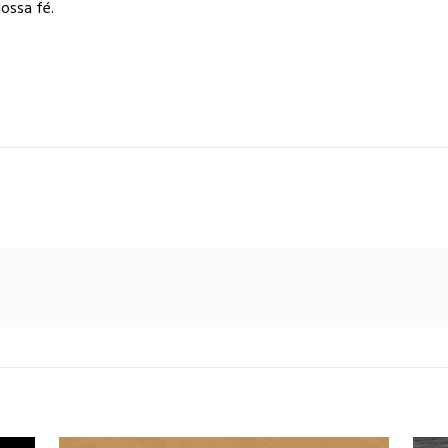
ossa fé.
l