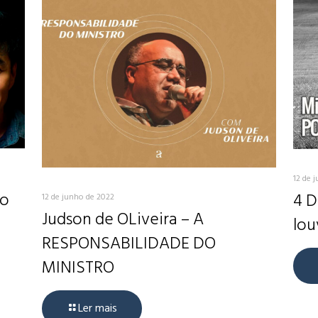
12 de 
do
4 D
12 de junho de 2022
Judson de OLiveira – A
lou
RESPONSABILIDADE DO
MINISTRO
Ler mais