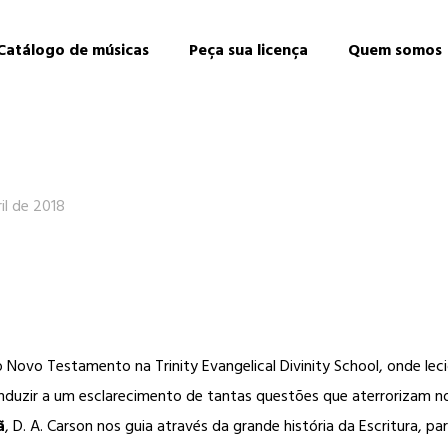
Catálogo de músicas
Peça sua licença
Quem somos
il de 2018
Novo Testamento na Trinity Evangelical Divinity School, onde leci
onduzir a um esclarecimento de tantas questões que aterrorizam 
ã
, D. A. Carson nos guia através da grande história da Escritura, p