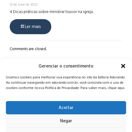
12 de June de 2022
4 Dicas práticas sobre ministrar louvor na igreja.
Ler mais
Comments are closed.
Gerenciar o consentimento
Alameda Oscar Niemeyer, 1033 – 7º Andar - Portaria 04, Vila da
Usamos cookies para melhorar sua experiência no site da Editora Adorando.
Serra - Nova Lima/MG, CEP: 34006-065 - MG
Ao continuar navegando em adorando.com.br, você concorda com o uso de
CONTATO:
editora@adorando.com.br
cookies conforme nossa Política de Privacidade. Para saber mais, clique aqui.
Aceitar
Negar
© Editora Adorando 2026. Todos os direitos reservados.