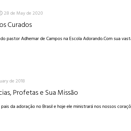
28 de May de 2020
os Curados
ão do pastor Adhemar de Campos na Escola Adorando.Com sua vas
uary de 2018
as, Profetas e Sua Missão
is da adoração no Brasil e hoje ele ministrará nos nossos coraç