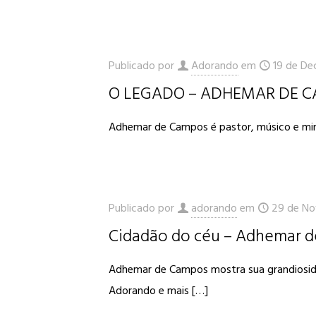
Publicado por
Adorando
em
19 de De
O LEGADO – ADHEMAR DE 
Adhemar de Campos é pastor, músico e min
Publicado por
adorando
em
29 de No
Cidadão do céu – Adhemar 
Adhemar de Campos mostra sua grandiosidad
Adorando e mais
[…]