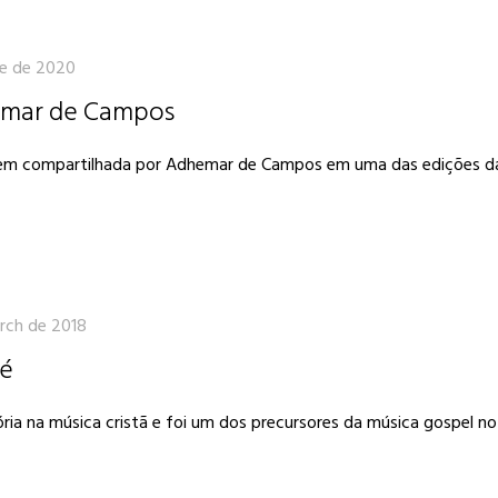
ne de 2020
emar de Campos
gem compartilhada por Adhemar de Campos em uma das edições da 
rch de 2018
Fé
 na música cristã e foi um dos precursores da música gospel no Bra