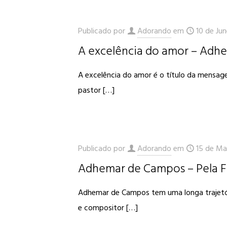
Publicado por
Adorando
em
10 de Ju
A excelência do amor – Adh
A excelência do amor é o título da mensa
pastor
[…]
Publicado por
Adorando
em
15 de Ma
Adhemar de Campos – Pela 
Adhemar de Campos tem uma longa trajetória
e compositor
[…]