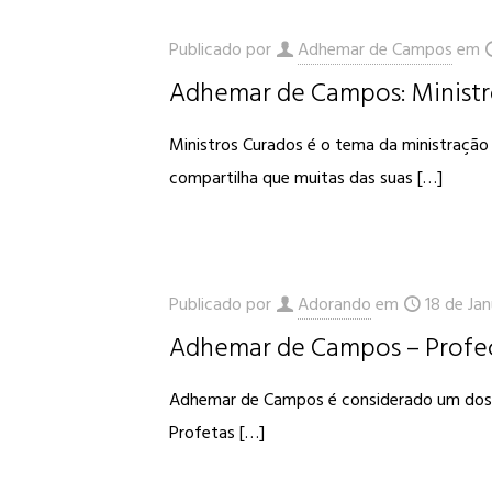
Publicado por
Adhemar de Campos
em
Adhemar de Campos: Ministr
Ministros Curados é o tema da ministraç
compartilha que muitas das suas
[…]
Publicado por
Adorando
em
18 de Jan
Adhemar de Campos – Profeci
Adhemar de Campos é considerado um dos pa
Profetas
[…]