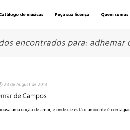
Catálogo de músicas
Peça sua licença
Quem somos
ados encontrados para: adhemar
28 de August de 2018
hemar de Campos
pousa uma unção de amor, e onde ele está o ambiente é contagiado