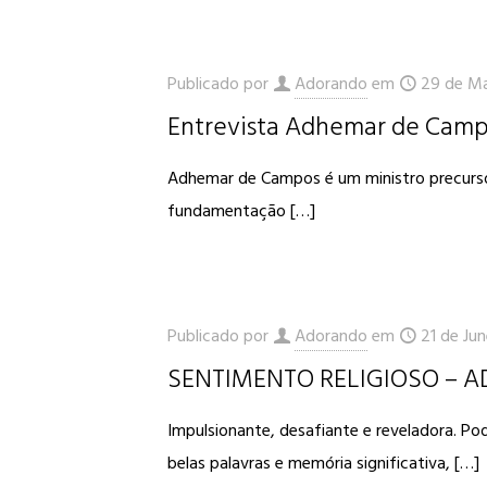
Publicado por
Adorando
em
29 de Ma
Entrevista Adhemar de Cam
Adhemar de Campos é um ministro precursor
fundamentação
[…]
Publicado por
Adorando
em
21 de Jun
SENTIMENTO RELIGIOSO – 
Impulsionante, desafiante e reveladora. 
belas palavras e memória significativa,
[…]